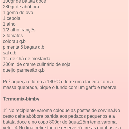
100gr de batata doce
280gr de abóbora
1 gema de ovo
1 cebola
1 alho
1/2 alho françês
2 tomates
colorau q.b
pimenta 5 bagas q.b
sal q.b
1c. de chá de mostarda
200ml de creme culinário de soja
queijo parmesão q.b
Pré-aqueça o forno a 180ºC e forre uma tarteira com a
massa quebrada, pique o fundo com um garfo e reserve.
Termomix-bimby
1º No recipiente varoma coloque as postas de corvina.No
cesto deite abóbora partida aos pedaços pequenos e a
batata doce e no copo 800gr de água;25m temp.varoma
veloc.4.No final retire tudo e reserve.Retire as epinhas e a