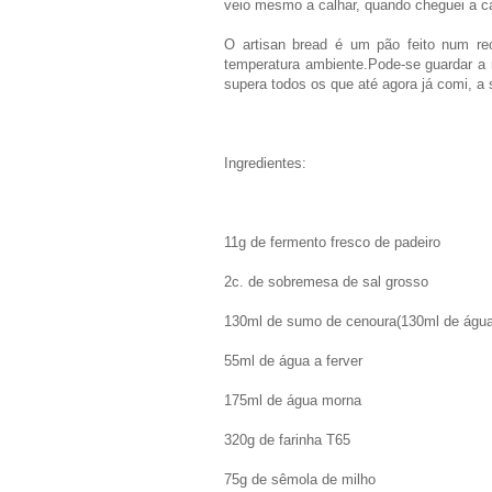
veio mesmo a calhar, quando cheguei a c
O artisan bread é um pão feito num re
temperatura ambiente.Pode-se guardar a ma
supera todos os que até agora já comi, a 
Ingredientes:
11g de fermento fresco de padeiro
2c. de sobremesa de sal grosso
130ml de sumo de cenoura(130ml de água
55ml de água a ferver
175ml de água morna
320g de farinha T65
75g de sêmola de milho