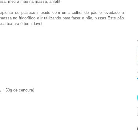
asa, meti a mão na massa, ah!ah!
cipiente de plástico mexido com uma colher de pão e levedado á
ssa no frigorífico e ir utilizando para fazer o pão, pizzas.Este pão
sua textura é formidável.
 + 50g de cenoura)