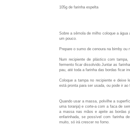
105g de farinha espelta
Sobre a sêmola de milho coloque a água a
um pouco.
Prepare o sumo de cenoura na bimby ou nu
Num recipiente de plástico com tampa, 
fermento ficar dissolvido.Juntar as farin
pau, até toda a farinha das bordas ficar i
Coloque a tampa no recipiente e deixe 
está pronta para ser usada, ou pode ir ao f
Quando usar a massa, polvilhe a superfíc
uma toranja) e corte-a com a faca de se
a massa nas mãos e ajeite as bordas p
enfarinhada, se possível com farinha d
muito, só irá crescer no forno.