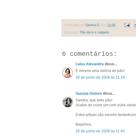
Publicada por
Sandra G
à(s)
11:00
Etiquetas:
Pão doce e salgado
6 comentários:
Luisa Alexandra
disse...
É mesmo uma delícia de pão!
26 de junho de 2009 às 11:19
Susana Gomes
disse...
Sandra, que belo pão!
Acabei de cozer um com outra varia
Estes artisan são mesmo fantásticos
Beijinhos.
26 de junho de 2009 às 11:43