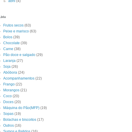
►
abril
(4)
Lista
Frutos secos
(63)
Peixe e marisco
(63)
Bolos
(39)
Chocolate
(39)
Carne
(38)
Pão doce e salgado
(29)
Laranja
(27)
Soja
(26)
Abóbora
(24)
Acompanhamentos
(22)
Frango
(22)
Morangos
(21)
Coco
(20)
Doces
(20)
Máquina do Pão(MFP)
(19)
Sopas
(19)
Bolachas e biscoitos
(17)
Outros
(16)
Sumos e Batidos
(16)