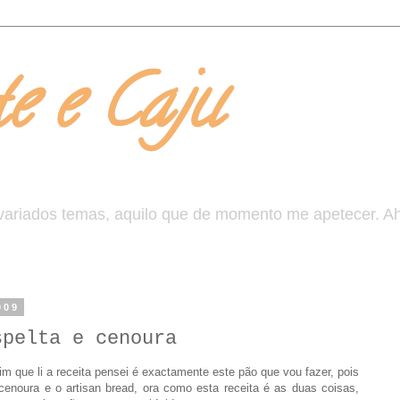
e e Caju
 variados temas, aquilo que de momento me apetecer. A
009
spelta e cenoura
m que li a receita pensei é exactamente este pão que vou fazer, pois
enoura e o artisan bread, ora como esta receita é as duas coisas,