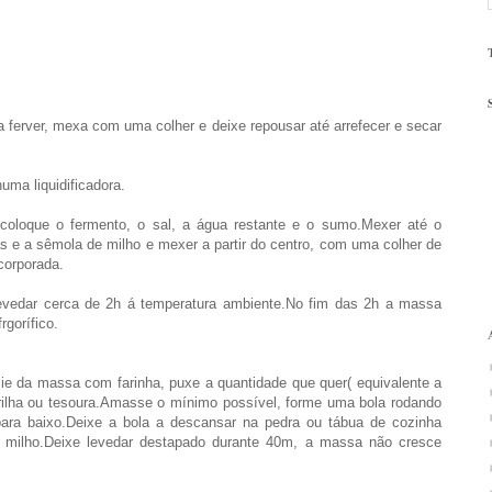
 ferver, mexa com uma colher e deixe repousar até arrefecer e secar
ma liquidificadora.
coloque o fermento, o sal, a água restante e o sumo.Mexer até o
has e a sêmola de milho e mexer a partir do centro, com uma colher de
ncorporada.
levedar cerca de 2h á temperatura ambiente.No fim das 2h a massa
rgorífico.
ie da massa com farinha, puxe a quantidade que quer( equivalente a
rrilha ou tesoura.Amasse o mínimo possível, forme uma bola rodando
ara baixo.Deixe a bola a descansar na pedra ou tábua de cozinha
e milho.Deixe levedar destapado durante 40m, a massa não cresce