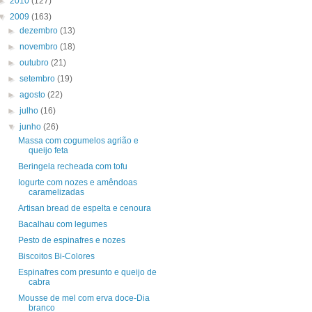
►
2010
(127)
▼
2009
(163)
►
dezembro
(13)
►
novembro
(18)
►
outubro
(21)
►
setembro
(19)
►
agosto
(22)
►
julho
(16)
▼
junho
(26)
Massa com cogumelos agrião e
queijo feta
Beringela recheada com tofu
Iogurte com nozes e amêndoas
caramelizadas
Artisan bread de espelta e cenoura
Bacalhau com legumes
Pesto de espinafres e nozes
Biscoitos Bi-Colores
Espinafres com presunto e queijo de
cabra
Mousse de mel com erva doce-Dia
branco