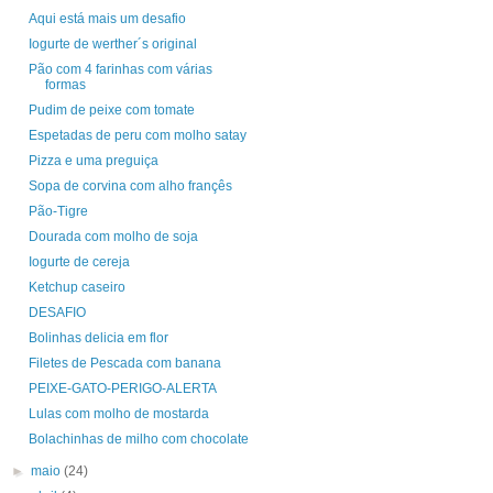
Aqui está mais um desafio
Iogurte de werther´s original
Pão com 4 farinhas com várias
formas
Pudim de peixe com tomate
Espetadas de peru com molho satay
Pizza e uma preguiça
Sopa de corvina com alho françês
Pão-Tigre
Dourada com molho de soja
Iogurte de cereja
Ketchup caseiro
DESAFIO
Bolinhas delicia em flor
Filetes de Pescada com banana
PEIXE-GATO-PERIGO-ALERTA
Lulas com molho de mostarda
Bolachinhas de milho com chocolate
►
maio
(24)